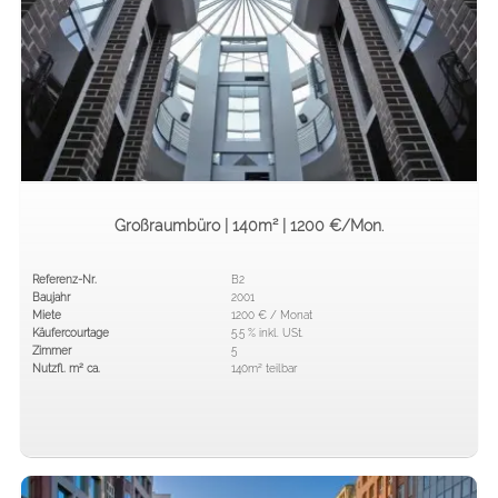
Räume trennbar
Großraumbüro | 140m² | 1200 €/Mon.
Referenz-Nr.
B2
Baujahr
2001
Miete
1200 € / Monat
Käufercourtage
5.5 % inkl. USt.
Zimmer
5
Nutzfl. m² ca.
140m² teilbar