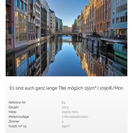
Einzelhandel
Es sind auch ganz lange Titel möglich 155m² | 1090€/Mon.
Referenz-Nr.
B4
Baujahr
2003
Miete
1090€/Mon.
Mietercourtage
3 Monatskaltmieten
Zimmer
4
Nutzfl. m² ca.
155m²